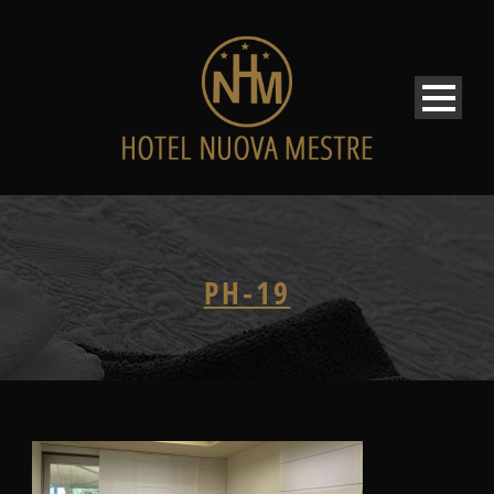
PH-19